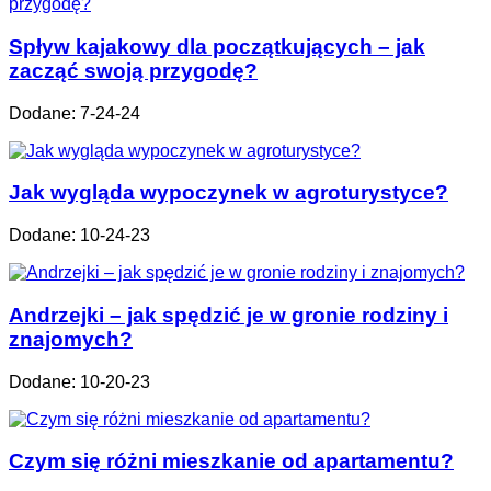
Spływ kajakowy dla początkujących – jak
zacząć swoją przygodę?
Dodane: 7-24-24
Jak wygląda wypoczynek w agroturystyce?
Dodane: 10-24-23
Andrzejki – jak spędzić je w gronie rodziny i
znajomych?
Dodane: 10-20-23
Czym się różni mieszkanie od apartamentu?