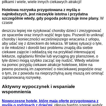
piłkami i wiele, wiele innych ciekawych atrakcji!
Hotelowa rozrywka przygotowana z myślą o
najmłodszych, jest niezwykle istotna i przydatna
szczególnie wtedy, gdy pogoda pokrzyżuje inne plany.
W
czasie
deszczu lepiej nie ryzykować choroby dzieci i zrezygnować
ze spacerów oraz innych wyjść tego typu. Pozwoli to uniknąć
choroby i konieczności wcześniejszego wracania z urlopu,
aby udać się z dzieckiem do lekarza. W takiej sytuacji o tyle,
o ile młodzież i dorośli bez problemu znajdą dla siebie
ciekawe zajęcie i oddadzą się na przykład interesującej
lekturze, oglądaniu filmów lub wyciągną gry planszowe, o
tyle dzieci mogą szybko zacząć się nudzić. Wtedy właśnie
na pomoc przyjdą ciekawe atrakcje hotelowe, które na
pewno pozwolą im zapomnieć o nieciekawej pogodzie oraz
o tym, że z powodu na nieprzychylną aurę muszą oni ominąć
zaplanowaną rozrywkę.
Aktywny wypoczynek i wspaniałe
wspomnienia
Nowoczesne hotele, które mają ofertę przygotowaną z
myślą o rodzinach z dziećmi
, oferują bardzo szeroki wybór