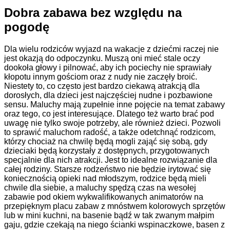
Dobra zabawa bez względu na
pogodę
Dla wielu rodziców wyjazd na wakacje z dziećmi raczej nie
jest okazją do odpoczynku. Muszą oni mieć stale oczy
dookoła głowy i pilnować, aby ich pociechy nie sprawiały
kłopotu innym gościom oraz z nudy nie zaczęły broić.
Niestety to, co często jest bardzo ciekawą atrakcją dla
dorosłych, dla dzieci jest najczęściej nudne i pozbawione
sensu. Maluchy mają zupełnie inne pojęcie na temat zabawy
oraz tego, co jest interesujące. Dlatego też warto brać pod
uwagę nie tylko swoje potrzeby, ale również dzieci. Pozwoli
to sprawić maluchom radość, a także odetchnąć rodzicom,
którzy chociaż na chwilę będą mogli zająć się sobą, gdy
dzieciaki będą korzystały z dostępnych, przygotowanych
specjalnie dla nich atrakcji. Jest to idealne rozwiązanie dla
całej rodziny. Starsze rodzeństwo nie będzie irytować się
koniecznością opieki nad młodszym, rodzice będą mieli
chwile dla siebie, a maluchy spędzą czas na wesołej
zabawie pod okiem wykwalifikowanych animatorów na
przepięknym placu zabaw z mnóstwem kolorowych sprzętów
lub w mini kuchni, na basenie bądź w tak zwanym małpim
gaju, gdzie czekają na niego ścianki wspinaczkowe, basen z