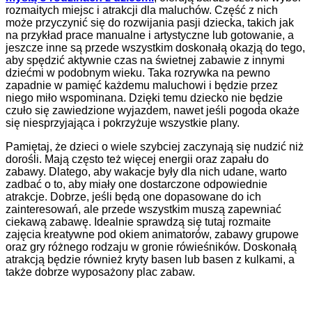
rozmaitych miejsc i atrakcji dla maluchów. Część z nich
może przyczynić się do rozwijania pasji dziecka, takich jak
na przykład prace manualne i artystyczne lub gotowanie, a
jeszcze inne są przede wszystkim doskonałą okazją do tego,
aby spędzić aktywnie czas na świetnej zabawie z innymi
dziećmi w podobnym wieku. Taka rozrywka na pewno
zapadnie w pamięć każdemu maluchowi i będzie przez
niego miło wspominana. Dzięki temu dziecko nie będzie
czuło się zawiedzione wyjazdem, nawet jeśli pogoda okaże
się niesprzyjająca i pokrzyżuje wszystkie plany.
Pamiętaj, że dzieci o wiele szybciej zaczynają się nudzić niż
dorośli. Mają często też więcej energii oraz zapału do
zabawy. Dlatego, aby wakacje były dla nich udane, warto
zadbać o to, aby miały one dostarczone odpowiednie
atrakcje. Dobrze, jeśli będą one dopasowane do ich
zainteresowań, ale przede wszystkim muszą zapewniać
ciekawą zabawę. Idealnie sprawdzą się tutaj rozmaite
zajęcia kreatywne pod okiem animatorów, zabawy grupowe
oraz gry różnego rodzaju w gronie rówieśników. Doskonałą
atrakcją będzie również kryty basen lub basen z kulkami, a
także dobrze wyposażony plac zabaw.