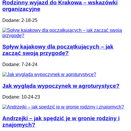
Rodzinny wyjazd do Krakowa – wskazówki
organizacyjne
Dodane: 2-18-25
Spływ kajakowy dla początkujących – jak
zacząć swoją przygodę?
Dodane: 7-24-24
Jak wygląda wypoczynek w agroturystyce?
Dodane: 10-24-23
Andrzejki – jak spędzić je w gronie rodziny i
znajomych?