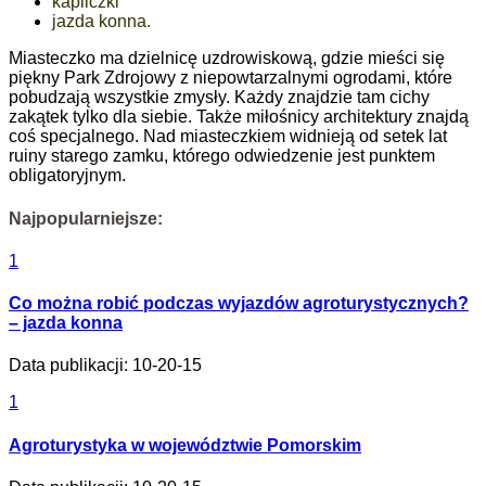
kapliczki
jazda konna.
Miasteczko ma dzielnicę uzdrowiskową, gdzie mieści się
piękny Park Zdrojowy z niepowtarzalnymi ogrodami, które
pobudzają wszystkie zmysły. Każdy znajdzie tam cichy
zakątek tylko dla siebie. Także miłośnicy architektury znajdą
coś specjalnego. Nad miasteczkiem widnieją od setek lat
ruiny starego zamku, którego odwiedzenie jest punktem
obligatoryjnym.
Najpopularniejsze:
1
Co można robić podczas wyjazdów agroturystycznych?
– jazda konna
Data publikacji: 10-20-15
1
Agroturystyka w województwie Pomorskim