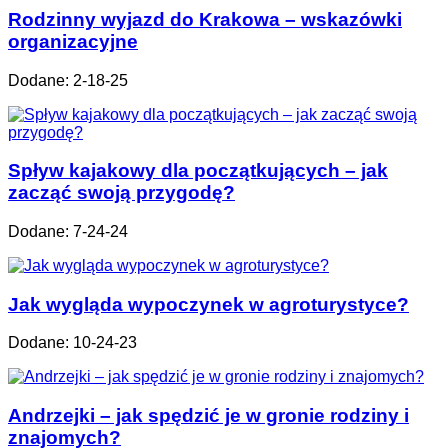
Rodzinny wyjazd do Krakowa – wskazówki
organizacyjne
Dodane: 2-18-25
Spływ kajakowy dla początkujących – jak
zacząć swoją przygodę?
Dodane: 7-24-24
Jak wygląda wypoczynek w agroturystyce?
Dodane: 10-24-23
Andrzejki – jak spędzić je w gronie rodziny i
znajomych?