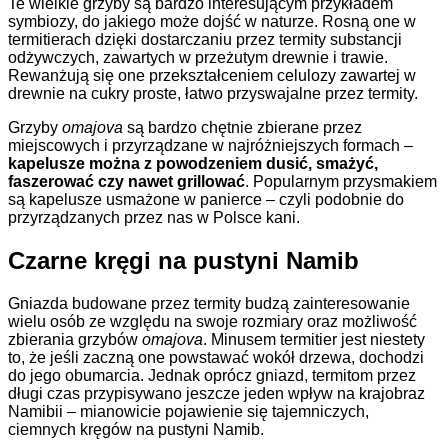
Te wielkie grzyby są bardzo interesującym przykładem
symbiozy, do jakiego może dojść w naturze. Rosną one w
termitierach dzięki dostarczaniu przez termity substancji
odżywczych, zawartych w przeżutym drewnie i trawie.
Rewanżują się one przekształceniem celulozy zawartej w
drewnie na cukry proste, łatwo przyswajalne przez termity.
Grzyby
omajova
są bardzo chętnie zbierane przez
miejscowych i przyrządzane w najróżniejszych formach –
kapelusze można z powodzeniem dusić, smażyć,
faszerować czy nawet grillować
. Popularnym przysmakiem
są kapelusze usmażone w panierce – czyli podobnie do
przyrządzanych przez nas w Polsce kani.
Czarne kręgi na pustyni Namib
Gniazda budowane przez termity budzą zainteresowanie
wielu osób ze względu na swoje rozmiary oraz możliwość
zbierania grzybów
omajova
. Minusem termitier jest niestety
to, że jeśli zaczną one powstawać wokół drzewa, dochodzi
do jego obumarcia. Jednak oprócz gniazd, termitom przez
długi czas przypisywano jeszcze jeden wpływ na krajobraz
Namibii – mianowicie pojawienie się tajemniczych,
ciemnych kręgów na pustyni Namib.