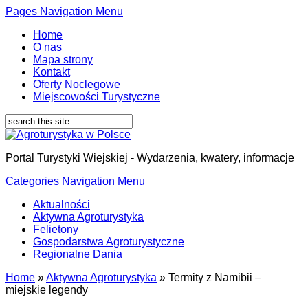
Pages Navigation Menu
Home
O nas
Mapa strony
Kontakt
Oferty Noclegowe
Miejscowości Turystyczne
Portal Turystyki Wiejskiej - Wydarzenia, kwatery, informacje
Categories Navigation Menu
Aktualności
Aktywna Agroturystyka
Felietony
Gospodarstwa Agroturystyczne
Regionalne Dania
Home
»
Aktywna Agroturystyka
»
Termity z Namibii –
miejskie legendy