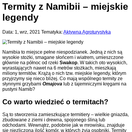
Termity z Namibii – miejskie
legendy
Data: 1, wrz, 2021 Tematyka:
Aktywna Agroturystyka
Namibia to miejsce pełne niespodzianek. Jedną z nich są
wysokie stożki, smagane słońcem i wiatrem, umieszczone
głównie na północ od rzeki
Swakop
. W takich oto wysokich,
wyrastających nawet na 6 metrów stożkach, mieszkają
miliony termitów. Krążą o nich tzw. miejskie legendy, którym
przyjrzymy się nieco bliżej. Co mają wspólnego termity ze
słynnymi grzybami
Omajova
lub z tajemniczymi kręgami na
pustyni Namib?
Co warto wiedzieć o termitach?
Są to stworzenia zamieszkujące termitiery – wielkie gniazda,
zbudowane z ziemi i drewna, spojonego śliną lub
odchodami. Wewnątrz, podobnie jak w mrowisku, znajduje
się niezliczona ilość komór, w których żyją osobniki.
Termity