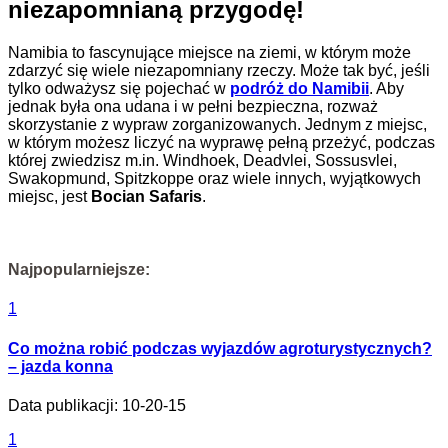
niezapomnianą przygodę!
Namibia to fascynujące miejsce na ziemi, w którym może
zdarzyć się wiele niezapomniany rzeczy. Może tak być, jeśli
tylko odważysz się pojechać w
podróż do Namibii
. Aby
jednak była ona udana i w pełni bezpieczna, rozważ
skorzystanie z wypraw zorganizowanych. Jednym z miejsc,
w którym możesz liczyć na wyprawę pełną przeżyć, podczas
której zwiedzisz m.in. Windhoek, Deadvlei, Sossusvlei,
Swakopmund, Spitzkoppe oraz wiele innych, wyjątkowych
miejsc, jest
Bocian Safaris
.
Najpopularniejsze:
1
Co można robić podczas wyjazdów agroturystycznych?
– jazda konna
Data publikacji: 10-20-15
1