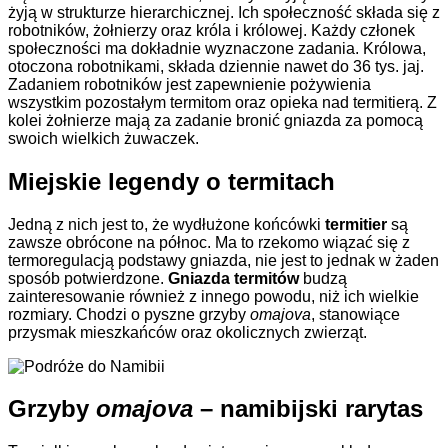
żyją w strukturze hierarchicznej. Ich społeczność składa się z
robotników, żołnierzy oraz króla i królowej.
Każdy członek
społeczności ma dokładnie wyznaczone zadania. Królowa,
otoczona robotnikami, składa dziennie nawet do 36 tys. jaj.
Zadaniem robotników jest zapewnienie pożywienia
wszystkim pozostałym termitom oraz opieka nad termitierą. Z
kolei żołnierze mają za zadanie bronić gniazda za pomocą
swoich wielkich żuwaczek.
Miejskie legendy o termitach
Jedną z nich jest to, że wydłużone końcówki
termitier
są
zawsze obrócone na północ. Ma to rzekomo wiązać się z
termoregulacją podstawy gniazda, nie jest to jednak w żaden
sposób potwierdzone.
Gniazda termitów
budzą
zainteresowanie również z innego powodu, niż ich wielkie
rozmiary. Chodzi o pyszne grzyby
omajova
, stanowiące
przysmak mieszkańców oraz okolicznych zwierząt.
Grzyby
omajova
– namibijski rarytas