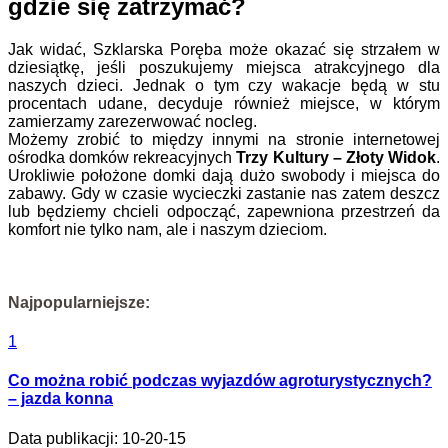
gdzie się zatrzymać?
Jak widać, Szklarska Poręba może okazać się strzałem w
dziesiątkę, jeśli poszukujemy miejsca atrakcyjnego dla
naszych dzieci. Jednak o tym czy wakacje będą w stu
procentach udane, decyduje również miejsce, w którym
zamierzamy zarezerwować nocleg.
Możemy zrobić to między innymi na stronie internetowej
ośrodka domków rekreacyjnych
Trzy Kultury – Złoty Widok
.
Urokliwie położone domki dają dużo swobody i miejsca do
zabawy. Gdy w czasie wycieczki zastanie nas zatem deszcz
lub będziemy chcieli odpocząć, zapewniona przestrzeń da
komfort nie tylko nam, ale i naszym dzieciom.
Najpopularniejsze:
1
Co można robić podczas wyjazdów agroturystycznych?
– jazda konna
Data publikacji: 10-20-15