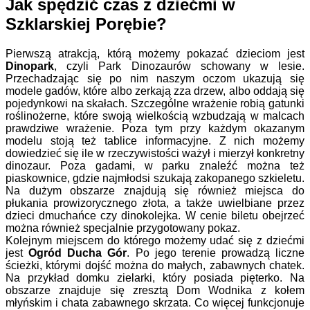
Jak spędzić czas z dziećmi w
Szklarskiej Porębie?
Pierwszą atrakcją, którą możemy pokazać dzieciom jest
Dinopark
, czyli Park Dinozaurów schowany w lesie.
Przechadzając się po nim naszym oczom ukazują się
modele gadów, które albo zerkają zza drzew, albo oddają się
pojedynkowi na skałach. Szczególne wrażenie robią gatunki
roślinożerne, które swoją wielkością wzbudzają w malcach
prawdziwe wrażenie. Poza tym przy każdym okazanym
modelu stoją też tablice informacyjne. Z nich możemy
dowiedzieć się ile w rzeczywistości ważył i mierzył konkretny
dinozaur. Poza gadami, w parku znaleźć można też
piaskownice, gdzie najmłodsi szukają zakopanego szkieletu.
Na dużym obszarze znajdują się również miejsca do
płukania prowizorycznego złota, a także uwielbiane przez
dzieci dmuchańce czy dinokolejka. W cenie biletu obejrzeć
można również specjalnie przygotowany pokaz.
Kolejnym miejscem do którego możemy udać się z dziećmi
jest
Ogród Ducha Gór
. Po jego terenie prowadzą liczne
ścieżki, którymi dojść można do małych, zabawnych chatek.
Na przykład domku zielarki, który posiada pięterko. Na
obszarze znajduje się zresztą Dom Wodnika z kołem
młyńskim i chata zabawnego skrzata. Co więcej funkcjonuje