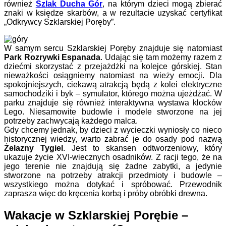
również
Szlak Ducha Gór
, na którym dzieci mogą zbierać
znaki w księdze skarbów, a w rezultacie uzyskać certyfikat
„Odkrywcy Szklarskiej Poręby”.
W samym sercu Szklarskiej Poręby znajduje się natomiast
Park Rozrywki Espanada
. Udając się tam możemy razem z
dziećmi skorzystać z przejażdżki na kolejce górskiej. Stan
nieważkości osiągniemy natomiast na wieży emocji. Dla
spokojniejszych, ciekawą atrakcją będą z kolei elektryczne
samochodziki i byk – symulator, którego można ujeżdżać. W
parku znajduje się również interaktywna wystawa klocków
Lego. Niesamowite budowle i modele stworzone na jej
potrzeby zachwycają każdego malca.
Gdy chcemy jednak, by dzieci z wycieczki wyniosły co nieco
historycznej wiedzy, warto zabrać je do osady pod nazwą
Żelazny Tygiel
. Jest to skansen odtworzeniowy, który
ukazuje życie XVI-wiecznych osadników. Z racji tego, że na
jego terenie nie znajdują się żadne zabytki, a jedynie
stworzone na potrzeby atrakcji przedmioty i budowle –
wszystkiego można dotykać i spróbować. Przewodnik
zaprasza więc do kręcenia korbą i próby obróbki drewna.
Wakacje w Szklarskiej Porębie –